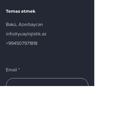
Temas etmek
Bakü, Azerbaycan
info@yuaylojistik.az
+994507971818
Email
Submit