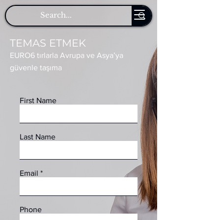
TEMAS ETMEK
EURO6 tırlarla Avrupa ve Asya’ya
güvenle taşıma
First Name
Last Name
Email
Phone